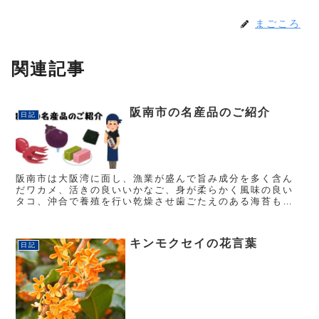
まごころ
関連記事
阪南市の名産品のご紹介
日記
阪南市は大阪湾に面し、漁業が盛んで旨み成分を多く含ん
だワカメ、活きの良いいかなご、身が柔らかく風味の良い
タコ、沖合で養殖を行い乾燥させ歯ごたえのある海苔も有
名です。 泉州の和菓子といえば『村雨』 柔らかく、しっと
りとした食感に優しい甘味...
キンモクセイの花言葉
日記