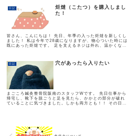
炬燵（こたつ）を購入しまし
日記
た！
皆さん、こんにちは！ 先日、年季の入った炬燵を新しくし
ました！ 私は今年で28歳になりますが、物心ついた時には
既にあった炬燵です。 足を支えるネジは外れ、温かくなる
所は埃だらけ。掃除するのも大変そうなそれを、買い替え
ました。彼氏に古い...
穴があったら入りたい
日記
まごころ鍼灸整骨院阪南のスタッフWです。 先日仕事から
帰宅し、靴下を脱ごうと足を見たら、かかとの部分が破れ
ていることに気づきました。しかも両方とも！！ その日は
整骨院で施術をしてもらっていて、うつ伏せで足をもんで
もらったような… きっ...