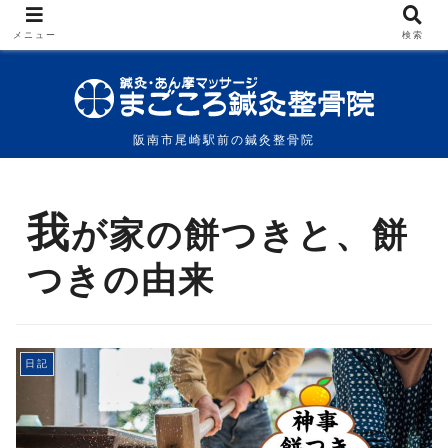
メニュー
検索
阪南市尾崎駅前の鍼灸整骨院
我
が家の餅つきと、餅
つきの由来
日記