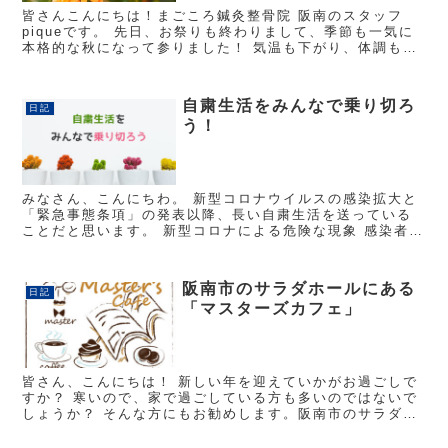
皆さんこんにちは！まごころ鍼灸整骨院 阪南のスタッフ
piqueです。 先日、お祭りも終わりまして、季節も一気に
本格的な秋になって参りました！ 気温も下がり、体調も崩
しやすくなりますので、皆様、お気をつけ下さいね！ さ
て、秋の季節を感じ...
自粛生活をみんなで乗り切ろ
日記
う！
みなさん、こんにちわ。 新型コロナウイルスの感染拡大と
「緊急事態条項」の発表以降、長い自粛生活を送っている
ことだと思います。 新型コロナによる危険な現象 感染者や
感染者が出た施設・事業所に対するバッシングなどの過剰
反応。 離...
阪南市のサラダホールにある
日記
「マスターズカフェ」
皆さん、こんにちは！ 新しい年を迎えていかがお過ごしで
すか？ 寒いので、家で過ごしている方も多いのではないで
しょうか？ そんな方にもお勧めします。阪南市のサラダホ
ールにある「マスターズカフェ」を今日はご紹介します。
マスターズカ...