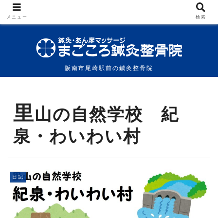
メニュー
検索
阪南市尾崎駅前の鍼灸整骨院
里
山の自然学校 紀
泉・わいわい村
日記