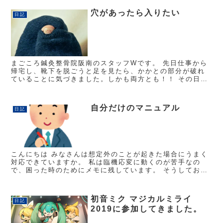
穴があったら入りたい
日記
まごころ鍼灸整骨院阪南のスタッフWです。 先日仕事から
帰宅し、靴下を脱ごうと足を見たら、かかとの部分が破れ
ていることに気づきました。しかも両方とも！！ その日は
整骨院で施術をしてもらっていて、うつ伏せで足をもんで
もらったような… きっ...
自分だけのマニュアル
日記
こんにちは みなさんは想定外のことが起きた場合にうまく
対応できていますか。 私は臨機応変に動くのが苦手なの
で、困った時のためにメモに残しています。 そうしておく
と次、同じようなことが起きた時に落ち着いて対応出来る
ようになります。 い...
初音ミク マジカルミライ
日記
2019に参加してきました。