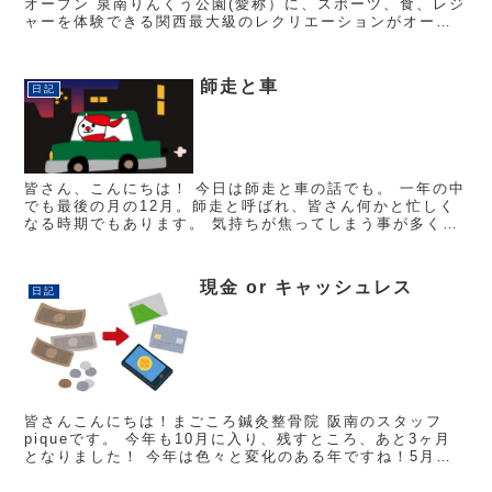
オープン 泉南りんくう公園(愛称）に、スポーツ、食、レジ
ャーを体験できる関西最大級のレクリエーションがオープ
ンします。４つのエリアに分かれていて、...
師走と車
日記
皆さん、こんにちは！ 今日は師走と車の話でも。 一年の中
でも最後の月の12月。師走と呼ばれ、皆さん何かと忙しく
なる時期でもあります。 気持ちが焦ってしまう事が多くな
ったりしますよね。 そんな時こそ、心に余裕を持って、時
間にも余裕を持...
現金 or キャッシュレス
日記
皆さんこんにちは！まごころ鍼灸整骨院 阪南のスタッフ
piqueです。 今年も10月に入り、残すところ、あと3ヶ月
となりました！ 今年は色々と変化のある年ですね！5月に
年号が変わり、平成から令和へ。 今月からは消費税率が
10%に。それと...