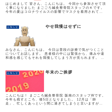
はじめまして 皆さん、こんにちは。 今回から参加させて頂
く事になりました まごごろ鍼灸整骨院スタッフのＫです。
今年の夏はコロナウイルスの影響でマスクを着用されてい
る事が多いかと思いますが マスク内の湿度が上がることに
より...
やせ我慢はせずに
お知らせ
みなさん、こんにちは。 今日は普段の診療で気がつくこと
についてお話します。 患者様の中には緊張から、痛みや違
和感を感じてもそれを我慢してしまう方が見られます。 私
達施術者は、筋肉の緊張や表情の変化、動作の変化などで
違和感を感じ取り刺激...
年末のご挨拶
お知らせ
こんにちは！ まごころ鍼灸整骨院 阪南のスタッフWです。
今年も残すところ、後5日となりました。 12月は「師
走」、忙しくあっという間に過ぎてしまうと言いますが、
私にとっても秋めいてきた頃から今日までが、とても短か
ったように感じま...