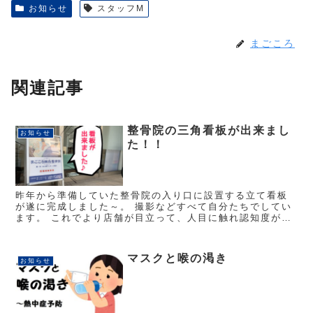
お知らせ
スタッフM
まごころ
関連記事
整骨院の三角看板が出来まし
お知らせ
た！！
昨年から準備していた整骨院の入り口に設置する立て看板
が遂に完成しました～。 撮影などすべて自分たちでしてい
ます。 これでより店舗が目立って、人目に触れ認知度が上
がることに期待です！！(*^-^*) 普段尾崎駅を利用する方や
駅周辺のお住...
マスクと喉の渇き
お知らせ