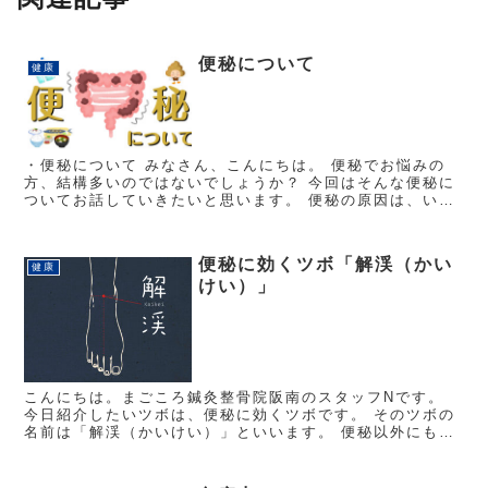
便秘について
健康
・便秘について みなさん、こんにちは。 便秘でお悩みの
方、結構多いのではないでしょうか？ 今回はそんな便秘に
ついてお話していきたいと思います。 便秘の原因は、いろ
いろありますが、大体は、便意があるのに、我慢している
ことです。あまり我...
便秘に効くツボ「解渓（かい
健康
けい）」
こんにちは。まごころ鍼灸整骨院阪南のスタッフNです。
今日紹介したいツボは、便秘に効くツボです。 そのツボの
名前は「解渓（かいけい）」といいます。 便秘以外にも腹
の張り、顔のほてり、足関節炎やリウマチ、捻挫などにも
効果的です。 この...