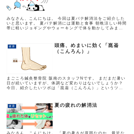
みなさん、こんにちは。 今回は夏バテ解消法をご紹介した
いと思います。 夏バテ解消には運動と食事 朝晩涼しい時間
帯に軽いジョギングやウォーキングで体を動かしてみまし
ょう。体を動かすことで食欲増進や睡眠促進の効果を得ら
れることが出来ます。...
頭痛、めまいに効く「崑崙
健康
（こんろん）」
まごころ鍼灸整骨院 阪南のスタッフNです。 まだまだ暑い
日が続いていますが、体調など変わりはないでしょうか？
今日、紹介したいツボは「崑崙（こんろん）」というツボ
です。 このツボには、頭痛、めまいに効果があります、そ
の他坐骨神経痛、リウマ...
夏の疲れの解消法
健康
みなさん、こんにちは。 「夏の暑さが原因なのか、最近な