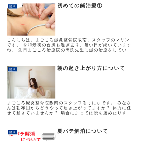
初めての鍼治療①
健康
こんにちは。まごころ鍼灸整骨院阪南、スタッフのマリン
です。 令和最初の台風も過ぎ去り、暑い日が続いています
ね。 先日まごころ治療院の田渕先生に鍼の治療をしていた
だきました！ 皆さん、鍼というとどういうイメージがあり
ますか？ 怖い...
朝の起き上がり方について
健康
まごころ鍼灸整骨院阪南のスタッフるぅにぃです。 みなさ
んは朝布団からどうやって起き上がってますか？ 体力に任
せて起きていませんか？ 場合によっては腰を痛めたりする
可能性もある起き上がり・・・。 では、どういう風に起き
上がればいいでし...
夏バテ解消について
健康