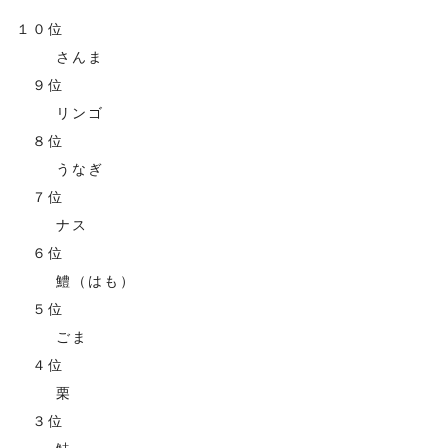
１０位
さんま
９位
リンゴ
８位
うなぎ
７位
ナス
６位
鱧（はも）
５位
ごま
４位
栗
３位