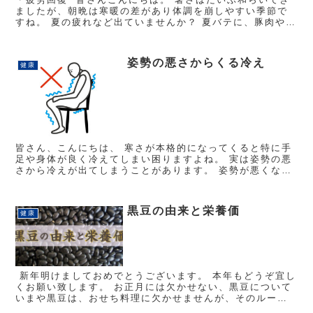
ましたが、朝晩は寒暖の差があり体調を崩しやすい季節で
すね。 夏の疲れなど出ていませんか？ 夏バテに、豚肉やう
なぎが良いと言われてますが、これらの食材には疲労回
復...
姿勢の悪さからくる冷え
健康
皆さん、こんにちは、 寒さが本格的になってくると特に手
足や身体が良く冷えてしまい困りますよね。 実は姿勢の悪
さから冷えが出てしまうことがあります。 姿勢が悪くなっ
てしまうと、周りの筋肉が過度に緊張してしまい、血管を
圧迫してして血液が全...
黒豆の由来と栄養価
健康
新年明けましておめでとうございます。 本年もどうぞ宜し
くお願い致します。 お正月には欠かせない、黒豆について
いまや黒豆は、おせち料理に欠かせませんが、そのルーツ
は江戸時代後期、その頃から黒豆を醤油や砂糖で煮た煮豆