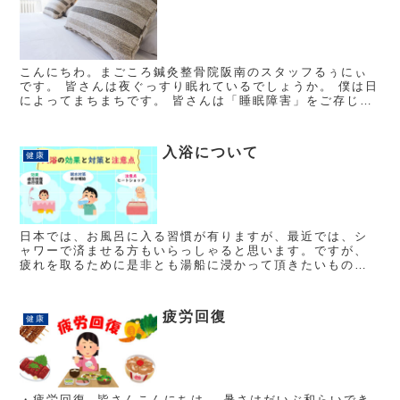
こんにちわ。まごころ鍼灸整骨院阪南のスタッフるぅにぃ
です。 皆さんは夜ぐっすり眠れているでしょうか。 僕は日
によってまちまちです。 皆さんは「睡眠障害」をご存じで
しょうか。 寝つきが悪い（入眠障害） ぐっすり眠れない
（熟眠...
入浴について
健康
日本では、お風呂に入る習慣が有りますが、最近では、シ
ャワーで済ませる方もいらっしゃると思います。ですが、
疲れを取るために是非とも湯船に浸かって頂きたいもので
す。お風呂には、血行を促進し、肩こりや腰痛の改善にも
一役買ってくれます。ここで、お風...
疲労回復
健康
・疲労回復 皆さんこんにちは。 暑さはだいぶ和らいでき