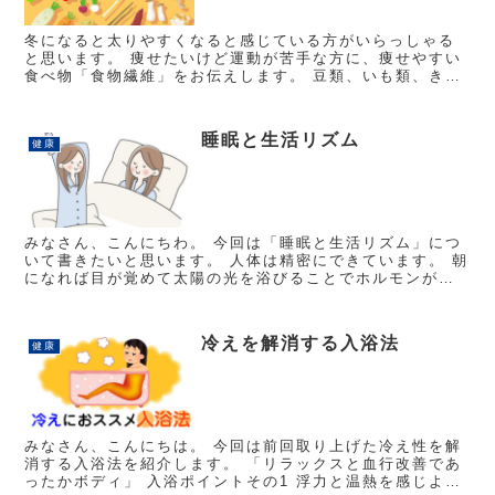
冬になると太りやすくなると感じている方がいらっしゃる
と思います。 痩せたいけど運動が苦手な方に、痩せやすい
食べ物「食物繊維」をお伝えします。 豆類、いも類、きの
こ類、海藻類、野菜(ゴボウ、ブロッコリー)、果物(みか
ん、りんご）、...
睡眠と生活リズム
健康
みなさん、こんにちわ。 今回は「睡眠と生活リズム」につ
いて書きたいと思います。 人体は精密にできています。 朝
になれば目が覚めて太陽の光を浴びることでホルモンが分
泌され脳が一日の始まりを告げます。 そして食事をとるこ
とに...
冷えを解消する入浴法
健康
みなさん、こんにちは。 今回は前回取り上げた冷え性を解
消する入浴法を紹介します。 「リラックスと血行改善であ
ったかボディ」 入浴ポイントその1 浮力と温熱を感じよう