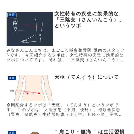
リラックスには浮力、血行改善には温熱を感じること...
女性特有の疾患に効果的な
健康
「三陰交（さんいんこう）」
というツボ
みなさんこんにちは。まごころ鍼灸整骨院 阪南のスタッフ
Nです。 今回紹介するツボは、女性特有の疾患に効果的な
ツボについてです。 それは、「三陰交（さんいんこう）」
というツボです。このツボの効果は、婦人疾患、生理痛、
足の冷え、胃腸病などの...
天枢（てんすう）について
健康
今回紹介するツボは「天枢」（てんすう）というツボで
す。 このツボは、大腸疾患（下痢、便秘）、泌尿器疾患
（腎炎、膀胱炎）生殖器疾患（冷え性、月経不順、子宮内
膜炎、子宮出血、精力減退）等に効果があります。 このツ
ボの取り方は、へそからお...
” 肩こり・腰痛 ” は生活習慣
健康