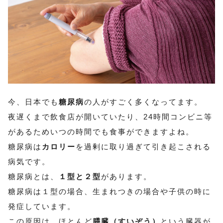
今、日本でも
糖尿病
の人がすごく多くなってます。
夜遅くまで飲食店が開いていたり、24時間コンビニ等
があるためいつの時間でも食事ができますよね。
糖尿病は
カロリー
を過剰に取り過ぎて引き起こされる
病気です。
糖尿病とは、
１型と２型
があります。
糖尿病は１型の場合、生まれつきの場合や子供の時に
発症しています。
この原因は、ほとんど
膵臓（すいぞう）
という臓器が